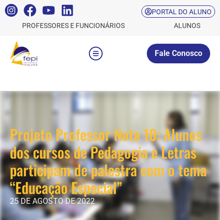
PORTAL DO ALUNO
PROFESSORES E FUNCIONÁRIOS
ALUNOS
Fale Conosco
Projeto Professor Nota 10: Alunos
dos cursos de Pedagogia e Letras
participam de palestra com o tema
“Educação Especial”
25 DE AGOSTO DE 2022