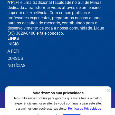
A FEPI é uma tradicional faculdade no Sul de Minas,
dedicada a transformar vidas através de um ensino
superior de excelência. Com cursos práticos e
professores experientes, preparamos nossos alunos
para os desafios do mercado, contribuindo para o
desenvolvimento de toda a nossa comunidade. Ligue
(35) 3629-8400 e fale conosco.
LINKS
INÍCIO
A FEPI
CURSOS
NOTÍCIAS
Valorizamos sua privacidade
©2025 FEPI Itajubá - Todos os Direitos Reservados
Nós utilizamos cookies para garantir que você tenha a melhor
Política de Privacidade
experiência em nosso site. Se você continua a usar este site,
assumimos que você está satisfeito.
Política de Privacidade