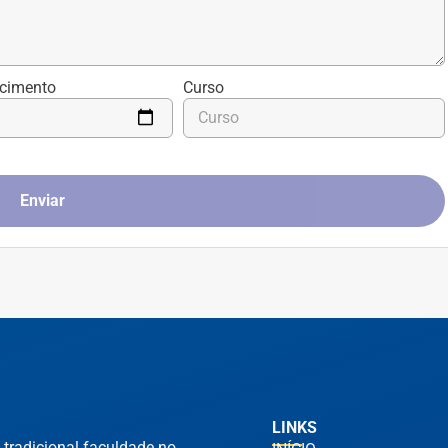
cimento
Curso
Enviar
LINKS
 tradicional faculdade no