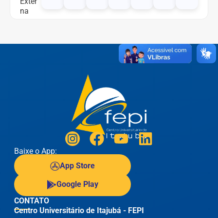
Exter
na
Baixe o App:
App Store
Google Play
CONTATO
Centro Universitário de Itajubá - FEPI