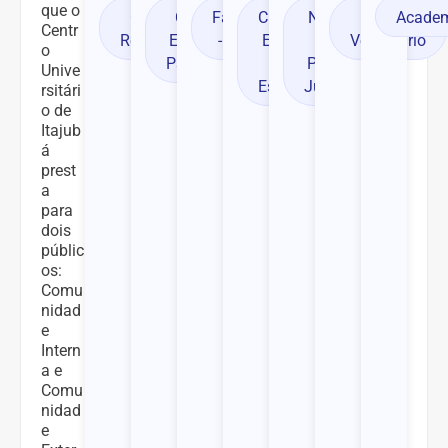
que o
Núcleo
Centro
Acade
Centro de
Clínica -
Farmácia
Clínica -
Centr
de
Veterinário
Reabilitação
Escola de
- Escola
Escola
o
Prática
Psicologia
de
Unive
Jurídica
Estética
rsitári
o de
Itajub
á
prest
a
para
dois
públic
os:
Comu
nidad
e
Intern
a e
Comu
nidad
e