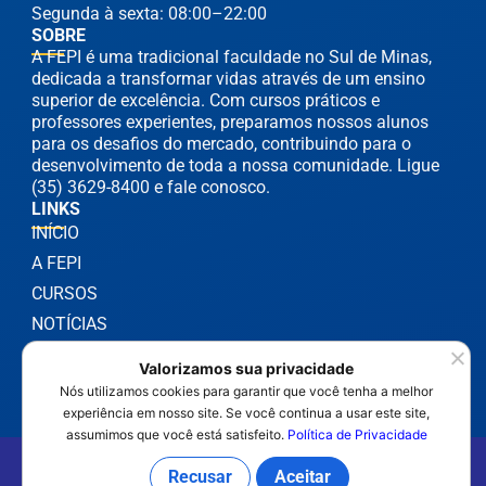
Segunda à sexta: 08:00–22:00
SOBRE
A FEPI é uma tradicional faculdade no Sul de Minas,
dedicada a transformar vidas através de um ensino
superior de excelência. Com cursos práticos e
professores experientes, preparamos nossos alunos
para os desafios do mercado, contribuindo para o
desenvolvimento de toda a nossa comunidade. Ligue
(35) 3629-8400 e fale conosco.
LINKS
INÍCIO
A FEPI
CURSOS
NOTÍCIAS
Valorizamos sua privacidade
Nós utilizamos cookies para garantir que você tenha a melhor
experiência em nosso site. Se você continua a usar este site,
assumimos que você está satisfeito.
Política de Privacidade
©2025 FEPI Itajubá - Todos os Direitos Reservados
Recusar
Aceitar
Política de Privacidade