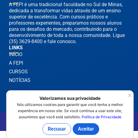
A FEPI é uma tradicional faculdade no Sul de Minas,
dedicada a transformar vidas através de um ensino
superior de excelência. Com cursos práticos e
professores experientes, preparamos nossos alunos
para os desafios do mercado, contribuindo para o
desenvolvimento de toda a nossa comunidade. Ligue
(35) 3629-8400 e fale conosco.
LINKS
INÍCIO
A FEPI
CURSOS
NOTÍCIAS
Valorizamos sua privacidade
Nós utilizamos cookies para garantir que você tenha a melhor
experiência em nosso site. Se você continua a usar este site,
assumimos que você está satisfeito.
Política de Privacidade
©2025 FEPI Itajubá - Todos os Direitos Reservados
Política de Privacidade
Recusar
Aceitar