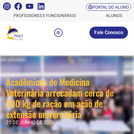
PORTAL DO ALUNO
PROFESSORES E FUNCIONÁRIOS
ALUNOS
Fale Conosco
Acadêmicos de Medicina
Veterinária arrecadam cerca de
300 kg de ração em ação de
extensão universitária
25 DE JUNHO DE 2026