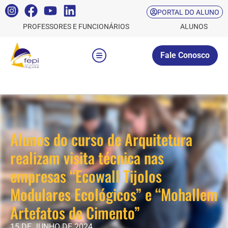
PORTAL DO ALUNO
PROFESSORES E FUNCIONÁRIOS
ALUNOS
Fale Conosco
Alunos do curso de Arquitetura
realizam visita técnica nas
empresas “Ecowall Tijolos
Modulares Ecológicos” e “Mohallem
Artefatos de Cimento”
15 DE JUNHO DE 2024