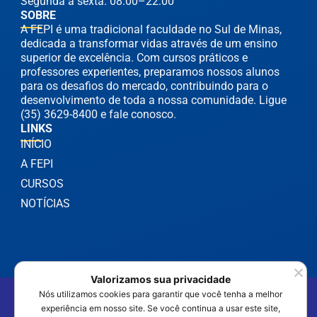
Segunda à sexta: 08:00–22:00
SOBRE
A FEPI é uma tradicional faculdade no Sul de Minas,
dedicada a transformar vidas através de um ensino
superior de excelência. Com cursos práticos e
professores experientes, preparamos nossos alunos
para os desafios do mercado, contribuindo para o
desenvolvimento de toda a nossa comunidade. Ligue
(35) 3629-8400 e fale conosco.
LINKS
INÍCIO
A FEPI
CURSOS
NOTÍCIAS
Valorizamos sua privacidade
©2025 FEPI Itajubá - Todos os Direitos Reservados
Nós utilizamos cookies para garantir que você tenha a melhor
Política de Privacidade
experiência em nosso site. Se você continua a usar este site,