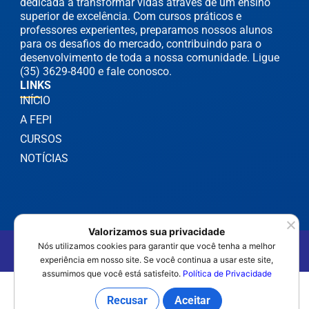
dedicada a transformar vidas através de um ensino
superior de excelência. Com cursos práticos e
professores experientes, preparamos nossos alunos
para os desafios do mercado, contribuindo para o
desenvolvimento de toda a nossa comunidade. Ligue
(35) 3629-8400 e fale conosco.
LINKS
INÍCIO
A FEPI
CURSOS
NOTÍCIAS
Valorizamos sua privacidade
©2025 FEPI Itajubá - Todos os Direitos Reservados
Nós utilizamos cookies para garantir que você tenha a melhor
Política de Privacidade
experiência em nosso site. Se você continua a usar este site,
assumimos que você está satisfeito.
Política de Privacidade
Recusar
Aceitar