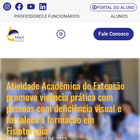
PORTAL DO ALUNO
PROFESSORES E FUNCIONÁRIOS
ALUNOS
Fale Conosco
Atividade Acadêmica de Extensão
promove vivência prática com
pessoas com deficiência visual e
fortalece a formação em
Fisioterapia
19 DE DEZEMBRO DE 2025