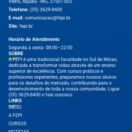
Velho, Itajubá - MG, 37501-002
Telefone:
(35) 3629-8400
E-mail:
comunicacao@fepi.br
Site:
fepi.br
Horário de Atendimento
Segunda à sexta: 08:00–22:00
SOBRE
A FEPI é uma tradicional faculdade no Sul de Minas,
dedicada a transformar vidas através de um ensino
superior de excelência. Com cursos práticos e
professores experientes, preparamos nossos alunos
para os desafios do mercado, contribuindo para o
desenvolvimento de toda a nossa comunidade. Ligue
(35) 3629-8400 e fale conosco.
LINKS
INÍCIO
A FEPI
CURSOS
NOTÍCIAS