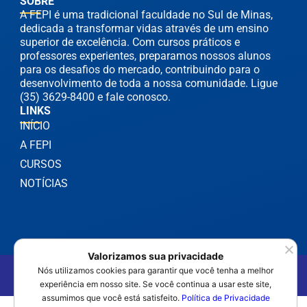
SOBRE
A FEPI é uma tradicional faculdade no Sul de Minas,
dedicada a transformar vidas através de um ensino
superior de excelência. Com cursos práticos e
professores experientes, preparamos nossos alunos
para os desafios do mercado, contribuindo para o
desenvolvimento de toda a nossa comunidade. Ligue
(35) 3629-8400 e fale conosco.
LINKS
INÍCIO
A FEPI
CURSOS
NOTÍCIAS
Valorizamos sua privacidade
©2025 FEPI Itajubá - Todos os Direitos Reservados
Nós utilizamos cookies para garantir que você tenha a melhor
Política de Privacidade
experiência em nosso site. Se você continua a usar este site,
assumimos que você está satisfeito.
Política de Privacidade