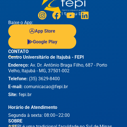
Baixe o App:
App Store
Google Play
CONTATO
Centro Universitário de Itajubá - FEPI
Endereço:
Av. Dr. Antônio Braga Filho, 687 - Porto
Velho, Itajubá - MG, 37501-002
Telefone:
(35) 3629-8400
E-mail:
comunicacao@fepi.br
Site:
fepi.br
Horário de Atendimento
Segunda à sexta: 08:00–22:00
SOBRE
A FEPI é uma tradicional faculdade no Sul de Minas,