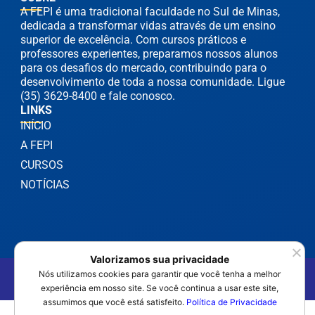
A FEPI é uma tradicional faculdade no Sul de Minas,
dedicada a transformar vidas através de um ensino
superior de excelência. Com cursos práticos e
professores experientes, preparamos nossos alunos
para os desafios do mercado, contribuindo para o
desenvolvimento de toda a nossa comunidade. Ligue
(35) 3629-8400 e fale conosco.
LINKS
INÍCIO
A FEPI
CURSOS
NOTÍCIAS
Valorizamos sua privacidade
©2025 FEPI Itajubá - Todos os Direitos Reservados
Nós utilizamos cookies para garantir que você tenha a melhor
Política de Privacidade
experiência em nosso site. Se você continua a usar este site,
assumimos que você está satisfeito.
Política de Privacidade