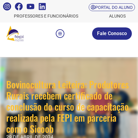
PORTAL DO ALUNO
PROFESSORES E FUNCIONÁRIOS
ALUNOS
Fale Conosco
Bovinocultura Leiteira: Produtores
Rurais recebem certificado de
conclusão do curso de capacitação
realizada pela FEPI em parceria
com o Sicoob
29 DE ABRIL DE 2024