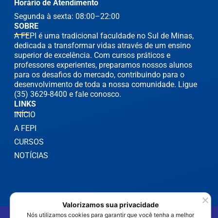
Horário de Atendimento
Segunda à sexta: 08:00–22:00
SOBRE
A FEPI é uma tradicional faculdade no Sul de Minas,
dedicada a transformar vidas através de um ensino
superior de excelência. Com cursos práticos e
professores experientes, preparamos nossos alunos
para os desafios do mercado, contribuindo para o
desenvolvimento de toda a nossa comunidade. Ligue
(35) 3629-8400 e fale conosco.
LINKS
INÍCIO
A FEPI
CURSOS
NOTÍCIAS
Valorizamos sua privacidade
Nós utilizamos cookies para garantir que você tenha a melhor
©2025 FEPI Itajubá - Todos os Direitos Reservados