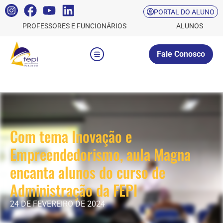
PORTAL DO ALUNO
PROFESSORES E FUNCIONÁRIOS
ALUNOS
Fale Conosco
Com tema Inovação e
Empreendedorismo, aula Magna
encanta alunos do curso de
Administração da FEPI
24 DE FEVEREIRO DE 2024