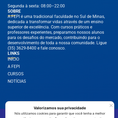
Segunda à sexta: 08:00–22:00
SOBRE
A FEPI é uma tradicional faculdade no Sul de Minas,
dedicada a transformar vidas através de um ensino
superior de excelência. Com cursos práticos e
professores experientes, preparamos nossos alunos
para os desafios do mercado, contribuindo para o
desenvolvimento de toda a nossa comunidade. Ligue
(35) 3629-8400 e fale conosco.
LINKS
INÍCIO
A FEPI
CURSOS
NOTÍCIAS
Valorizamos sua privacidade
Nós utilizamos cookies para garantir que você tenha a melhor
©2025 FEPI Itajubá - Todos os Direitos Reservados