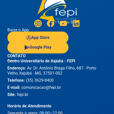
Baixe o App:
App Store
Google Play
CONTATO
Centro Universitário de Itajubá - FEPI
Endereço:
Av. Dr. Antônio Braga Filho, 687 - Porto
Velho, Itajubá - MG, 37501-002
Telefone:
(35) 3629-8400
E-mail:
comunicacao@fepi.br
Site:
fepi.br
Horário de Atendimento
Segunda à sexta: 08:00–22:00