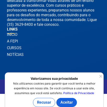
dedicada a transformar vidas através de um ensino
superior de excelência. Com cursos práticos e
professores experientes, preparamos nossos alunos
para os desafios do mercado, contribuindo para o
desenvolvimento de toda a nossa comunidade. Ligue
(35) 3629-8400 e fale conosco.
LINKS
INÍCIO
A FEPI
CURSOS
NOTÍCIAS
Valorizamos sua privacidade
Nós utilizamos cookies para garantir que você tenha a melhor
©2025 FEPI Itajubá - Todos os Direitos Reservados
experiência em nosso site. Se você continua a usar este site,
Política de Privacidade
assumimos que você está satisfeito.
Política de Privacidade
Recusar
Aceitar