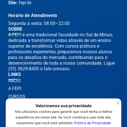
Site:
fepi.br
Horário de Atendimento
Segunda à sexta: 08:00–22:00
SOBRE
A FEPI é uma tradicional faculdade no Sul de Minas,
dedicada a transformar vidas através de um ensino
superior de excelência. Com cursos práticos e
professores experientes, preparamos nossos alunos
para os desafios do mercado, contribuindo para o
desenvolvimento de toda a nossa comunidade. Ligue
(35) 3629-8400 e fale conosco.
LINKS
INÍCIO
A FEPI
CURSOS
NOTÍCIAS
Valorizamos sua privacidade
Nós utilizamos cookies para garantir que você tenha a melhor
experiência em nosso site. Se você continua a usar este site,
assumimos que você está satisfeito.
Política de Privacidade