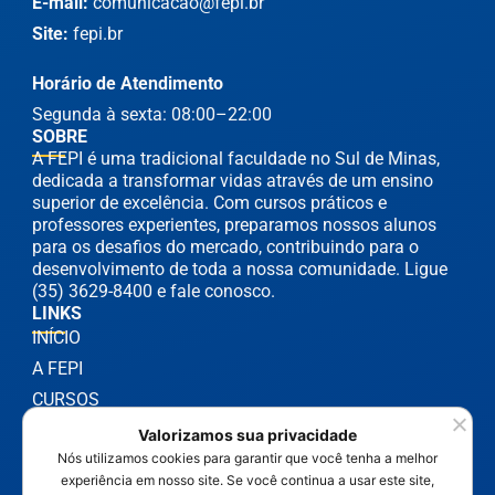
E-mail:
comunicacao@fepi.br
Site:
fepi.br
Horário de Atendimento
Segunda à sexta: 08:00–22:00
SOBRE
A FEPI é uma tradicional faculdade no Sul de Minas,
dedicada a transformar vidas através de um ensino
superior de excelência. Com cursos práticos e
professores experientes, preparamos nossos alunos
para os desafios do mercado, contribuindo para o
desenvolvimento de toda a nossa comunidade. Ligue
(35) 3629-8400 e fale conosco.
LINKS
INÍCIO
A FEPI
CURSOS
NOTÍCIAS
Valorizamos sua privacidade
Nós utilizamos cookies para garantir que você tenha a melhor
experiência em nosso site. Se você continua a usar este site,