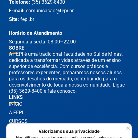
Telefone:
(35) 3629-8400
E-mail:
comunicacao@fepi.br
Site:
fepi.br
Horário de Atendimento
Segunda à sexta: 08:00–22:00
SOBRE
A FEPI é uma tradicional faculdade no Sul de Minas,
dedicada a transformar vidas através de um ensino
superior de excelência. Com cursos práticos e
professores experientes, preparamos nossos alunos
para os desafios do mercado, contribuindo para o
desenvolvimento de toda a nossa comunidade. Ligue
(35) 3629-8400 e fale conosco.
LINKS
INÍCIO
A FEPI
CURSOS
NOTÍCIAS
Valorizamos sua privacidade
Nós utilizamos cookies para garantir que você tenha a melhor