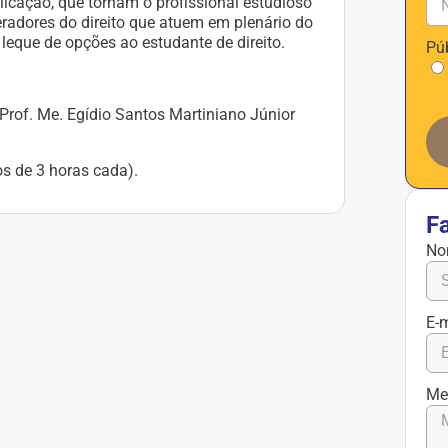
icação, que tornam o profissional estudioso
eradores do direito que atuem em plenário do
leque de opções ao estudante de direito.
Pú
Prof. Me. Egídio Santos Martiniano Júnior
os de 3 horas cada).
F
No
E-
Me