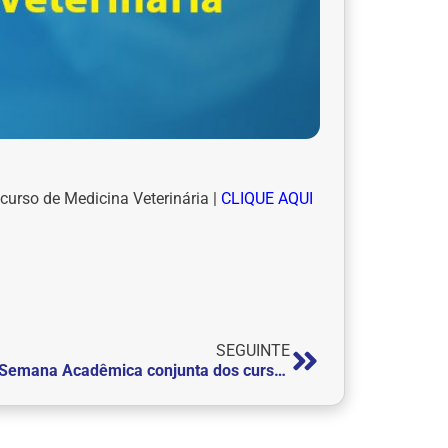
 curso de Medicina Veterinária |
CLIQUE AQUI
SEGUINTE
A Semana Acadêmica conjunta dos cursos de Administração, Engenharia Elétrica, Engenharia Mecânica e Engenharia de Produção está chegando