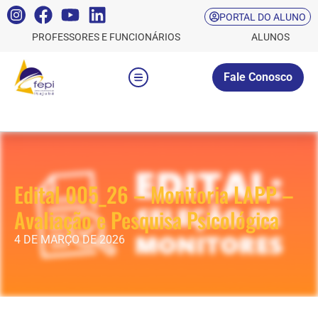
PORTAL DO ALUNO
PROFESSORES E FUNCIONÁRIOS
ALUNOS
Fale Conosco
Edital 005_26 – Monitoria LAPP –
Avaliação e Pesquisa Psicológica
4 DE MARÇO DE 2026