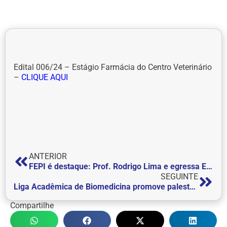
Edital 006/24 – Estágio Farmácia do Centro Veterinário
–
CLIQUE AQUI
ANTERIOR
FEPI é destaque: Prof. Rodrigo Lima e egressa Elisama da Silva submetem trabalho no Congresso Técnico Científico da Engenharia e da Agronomia (CONTECC) em Salvador (BA)
SEGUINTE
Liga Acadêmica de Biomedicina promove palestra sobre a utilização de pontos quânticos como nanotecnologia fluorescente em estudos de cultura de células de câncer
Compartilhe