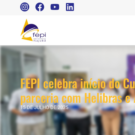
FEPI celebra início do 
parceria com Helibras 
15 DE JULHO DE 2025