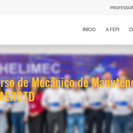
PROFESSOR
INÍCIO
A FEPI
C
Curso de Mecânico de Manute
e AEROTD