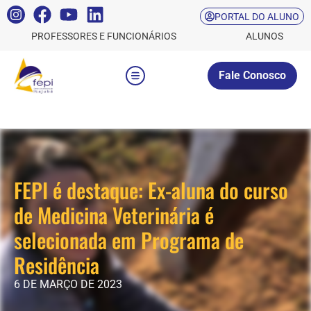
PORTAL DO ALUNO
PROFESSORES E FUNCIONÁRIOS
ALUNOS
Fale Conosco
FEPI é destaque: Ex-aluna do curso
de Medicina Veterinária é
selecionada em Programa de
Residência
6 DE MARÇO DE 2023