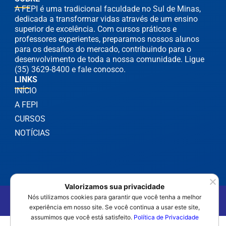
A FEPI é uma tradicional faculdade no Sul de Minas,
dedicada a transformar vidas através de um ensino
superior de excelência. Com cursos práticos e
professores experientes, preparamos nossos alunos
para os desafios do mercado, contribuindo para o
desenvolvimento de toda a nossa comunidade. Ligue
(35) 3629-8400 e fale conosco.
LINKS
INÍCIO
A FEPI
CURSOS
NOTÍCIAS
Valorizamos sua privacidade
©2025 FEPI Itajubá - Todos os Direitos Reservados
Nós utilizamos cookies para garantir que você tenha a melhor
Política de Privacidade
experiência em nosso site. Se você continua a usar este site,
assumimos que você está satisfeito.
Política de Privacidade