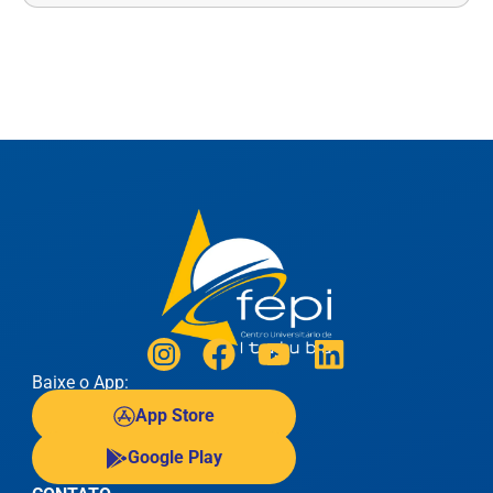
Baixe o App:
App Store
Google Play