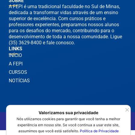
SOBRE
A FEPI é uma tradicional faculdade no Sul de Minas,
dedicada a transformar vidas através de um ensino
superior de excelência. Com cursos práticos e
professores experientes, preparamos nossos alunos
para os desafios do mercado, contribuindo para o
desenvolvimento de toda a nossa comunidade. Ligue
(35) 3629-8400 e fale conosco.
LINKS
INÍCIO
A FEPI
CURSOS
NOTÍCIAS
Valorizamos sua privacidade
©2025 FEPI Itajubá - Todos os Direitos Reservados
Nós utilizamos cookies para garantir que você tenha a melhor
Política de Privacidade
experiência em nosso site. Se você continua a usar este site,
assumimos que você está satisfeito.
Política de Privacidade