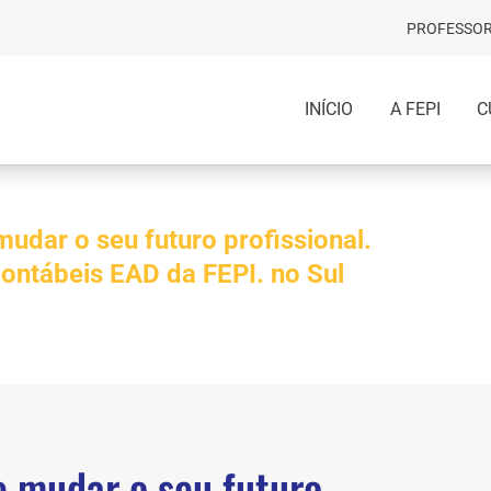
PROFESSOR
INÍCIO
A FEPI
C
udar o seu futuro profissional.
ontábeis EAD da FEPI. no Sul
e mudar o seu futuro