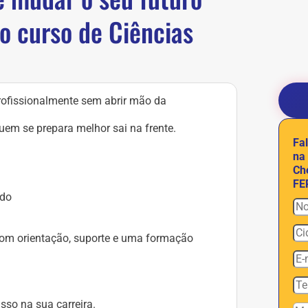
vo curso de Ciências
ofissionalmente sem abrir mão da
em se prepara melhor sai na frente.
Fa
na
Ch
FE
ado
, com orientação, suporte e uma formação
sso na sua carreira.