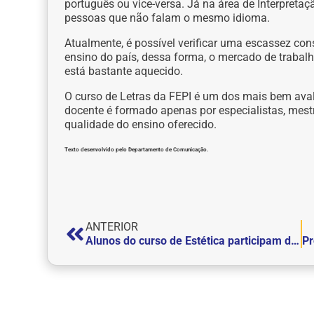
português ou vice-versa. Já na área de Interpreta
pessoas que não falam o mesmo idioma.
Atualmente, é possível verificar uma escassez cons
ensino do país, dessa forma, o mercado de traba
está bastante aquecido.
O curso de Letras da FEPI é um dos mais bem aval
docente é formado apenas por especialistas, mestr
qualidade do ensino oferecido.
Texto desenvolvido pelo Departamento de Comunicação.
ANTERIOR
Alunos do curso de Estética participam de workshop sobre epilação à laser