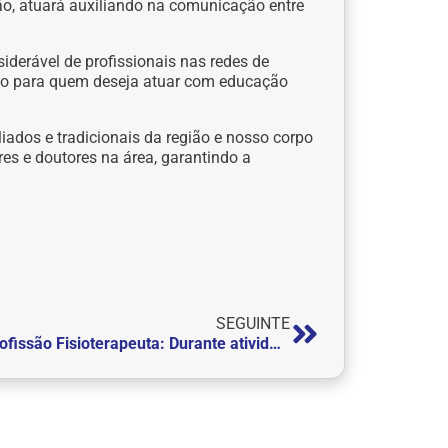
ção, atuará auxiliando na comunicação entre
iderável de profissionais nas redes de
lho para quem deseja atuar com educação
iados e tradicionais da região e nosso corpo
es e doutores na área, garantindo a
SEGUINTE
Profissão Fisioterapeuta: Durante atividades de extensão, alunos realizam orientações posturais para funcionários da FEPI