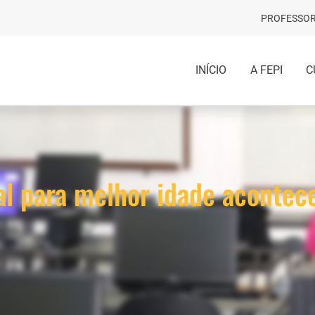
PROFESSOR
INÍCIO
A FEPI
C
tal para melhor idade acontec