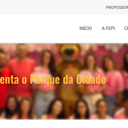
PROFESSOR
INÍCIO
A FEPI
C
enta o Parque da Cidade