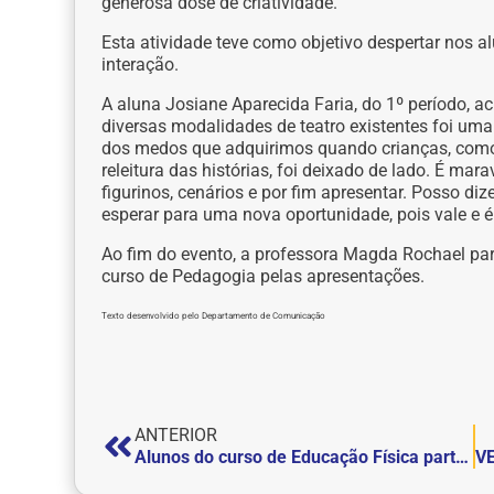
generosa dose de criatividade.
Esta atividade teve como objetivo despertar nos al
interação.
A aluna Josiane Aparecida Faria, do 1º período, a
diversas modalidades de teatro existentes foi uma e
dos medos que adquirimos quando crianças, como
releitura das histórias, foi deixado de lado. É ma
figurinos, cenários e por fim apresentar. Posso diz
esperar para uma nova oportunidade, pois vale e é 
Ao fim do evento, a professora Magda Rochael par
curso de Pedagogia pelas apresentações.
Texto desenvolvido pelo Departamento de Comunicação
ANTERIOR
Alunos do curso de Educação Física participam de Ação Social na Escola Municipal Wenceslau Neto