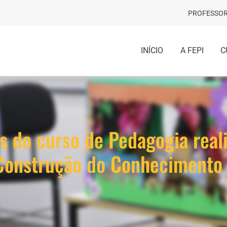
PROFESSOR
INÍCIO
A FEPI
C
s do curso de Pedagogia real
e Construção do Conhecimento