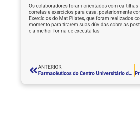
Os colaboradores foram orientados com cartilhas i
corretas e exercícios para casa, posteriormente c
Exercícios do Mat Pilates, que foram realizados 
momento para tirarem suas dúvidas sobre as postu
e a melhor forma de executá-las.
ANTERIOR
Farmacêuticos do Centro Universitário de Itajubá – FEPI realizaram a fabricação de detergentes para serem doados ao Rio Grande do Sul