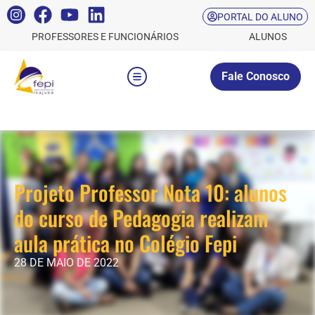
PORTAL DO ALUNO
PROFESSORES E FUNCIONÁRIOS
ALUNOS
Fale Conosco
Projeto Professor Nota 10: alunos
do curso de Pedagogia realizam
aula prática no Colégio Fepi
28 DE MAIO DE 2022