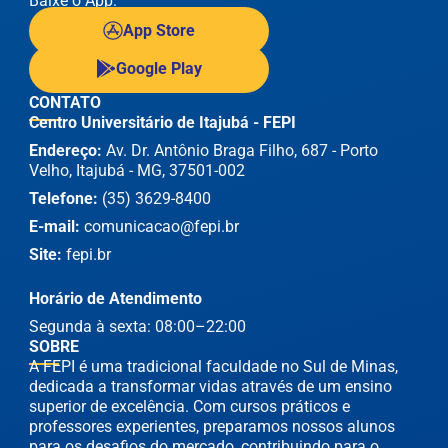
Baixe o App:
App Store
Google Play
CONTATO
Centro Universitário de Itajubá - FEPI
Endereço:
Av. Dr. Antônio Braga Filho, 687 - Porto
Velho, Itajubá - MG, 37501-002
Telefone:
(35) 3629-8400
E-mail:
comunicacao@fepi.br
Site:
fepi.br
Horário de Atendimento
Segunda à sexta: 08:00–22:00
SOBRE
A FEPI é uma tradicional faculdade no Sul de Minas,
dedicada a transformar vidas através de um ensino
superior de excelência. Com cursos práticos e
professores experientes, preparamos nossos alunos
para os desafios do mercado, contribuindo para o