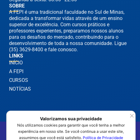
SOBRE
A FEPI é uma tradicional faculdade no Sul de Minas,
dedicada a transformar vidas através de um ensino
superior de excelência. Com cursos práticos e
professores experientes, preparamos nossos alunos
para os desafios do mercado, contribuindo para o
desenvolvimento de toda a nossa comunidade. Ligue
(35) 3629-8400 e fale conosco.
LINKS
INÍCIO
A FEPI
CURSOS
NOTÍCIAS
Valorizamos sua privacidade
Nós utilizamos cookies para garantir que você tenha a melhor
©2025 FEPI Itajubá - Todos os Direitos Reservados
experiência em nosso site. Se você continua a usar este site,
Política de Privacidade
assumimos que você está satisfeito.
Política de Privacidade