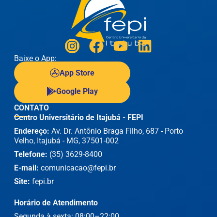
Baixe o App:
App Store
Google Play
CONTATO
Centro Universitário de Itajubá - FEPI
Endereço:
Av. Dr. Antônio Braga Filho, 687 - Porto
Velho, Itajubá - MG, 37501-002
Telefone:
(35) 3629-8400
E-mail:
comunicacao@fepi.br
Site:
fepi.br
Horário de Atendimento
Segunda à sexta: 08:00–22:00