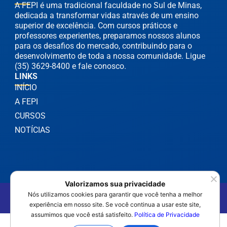
A FEPI é uma tradicional faculdade no Sul de Minas,
dedicada a transformar vidas através de um ensino
superior de excelência. Com cursos práticos e
professores experientes, preparamos nossos alunos
para os desafios do mercado, contribuindo para o
desenvolvimento de toda a nossa comunidade. Ligue
(35) 3629-8400 e fale conosco.
LINKS
INÍCIO
A FEPI
CURSOS
NOTÍCIAS
Valorizamos sua privacidade
Nós utilizamos cookies para garantir que você tenha a melhor
©2025 FEPI Itajubá - Todos os Direitos Reservados
Política de Privacidade
experiência em nosso site. Se você continua a usar este site,
assumimos que você está satisfeito.
Política de Privacidade