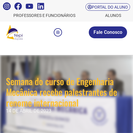
PORTAL DO ALUNO
PROFESSORES E FUNCIONÁRIOS
ALUNOS
Fale Conosco
Semana do curso de Engenharia
Mecânica recebe palestrantes de
renome internacional
14 DE ABRIL DE 2023