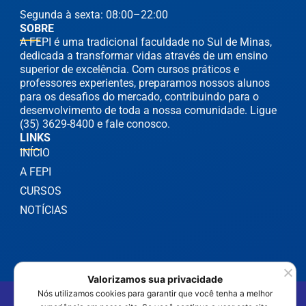
Segunda à sexta: 08:00–22:00
SOBRE
A FEPI é uma tradicional faculdade no Sul de Minas,
dedicada a transformar vidas através de um ensino
superior de excelência. Com cursos práticos e
professores experientes, preparamos nossos alunos
para os desafios do mercado, contribuindo para o
desenvolvimento de toda a nossa comunidade. Ligue
(35) 3629-8400 e fale conosco.
LINKS
INÍCIO
A FEPI
CURSOS
NOTÍCIAS
Valorizamos sua privacidade
Nós utilizamos cookies para garantir que você tenha a melhor
©2025 FEPI Itajubá - Todos os Direitos Reservados