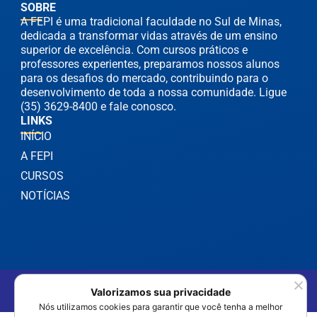
SOBRE
A FEPI é uma tradicional faculdade no Sul de Minas,
dedicada a transformar vidas através de um ensino
superior de excelência. Com cursos práticos e
professores experientes, preparamos nossos alunos
para os desafios do mercado, contribuindo para o
desenvolvimento de toda a nossa comunidade. Ligue
(35) 3629-8400 e fale conosco.
LINKS
INÍCIO
A FEPI
CURSOS
NOTÍCIAS
©2025 FEPI Itajubá - Todos os Direitos Reservados
Valorizamos sua privacidade
Política de Privacidade
Nós utilizamos cookies para garantir que você tenha a melhor