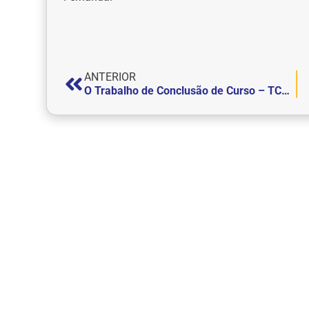
ANTERIOR
O Trabalho de Conclusão de Curso – TCC, da aluna Isabella Costa Pinto foi publicado na revista “Forensic Research & Criminology International Journal”.