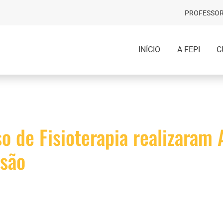
PROFESSOR
INÍCIO
A FEPI
C
o de Fisioterapia realizaram 
usão