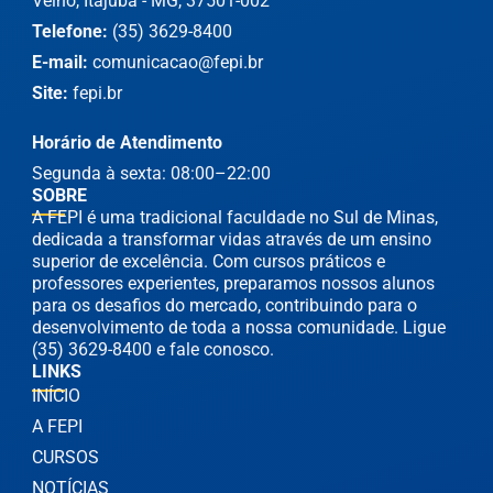
Velho, Itajubá - MG, 37501-002
Telefone:
(35) 3629-8400
E-mail:
comunicacao@fepi.br
Site:
fepi.br
Horário de Atendimento
Segunda à sexta: 08:00–22:00
SOBRE
A FEPI é uma tradicional faculdade no Sul de Minas,
dedicada a transformar vidas através de um ensino
superior de excelência. Com cursos práticos e
professores experientes, preparamos nossos alunos
para os desafios do mercado, contribuindo para o
desenvolvimento de toda a nossa comunidade. Ligue
(35) 3629-8400 e fale conosco.
LINKS
INÍCIO
A FEPI
CURSOS
NOTÍCIAS