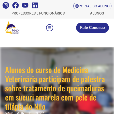
PORTAL DO ALUNO
PROFESSORES E FUNCIONÁRIOS
ALUNOS
Fale Conosco
Alunos do curso de Medicina
Veterinária participam de palestra
sobre tratamento de queimaduras
em sucuri amarela com pele de
tilápia do Nilo
24 DE ABRIL DE 2022