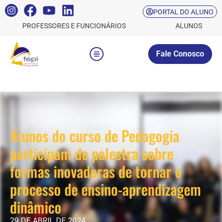
PORTAL DO ALUNO
PROFESSORES E FUNCIONÁRIOS
ALUNOS
Fale Conosco
Alunos do curso de Pedagogia
participam de palestra sobre
formas inovadoras de tornar o
processo de ensino-aprendizagem
dinâmico
29 DE ABRIL DE 2024