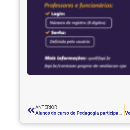
ANTERIOR
Alunos do curso de Pedagogia participam de palestra sobre formas inovadoras de tornar o processo de ensino-aprendizagem dinâmico