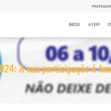
PROFESSOR
INÍCIO
A FEPI
C
2024: A sua participação é fu