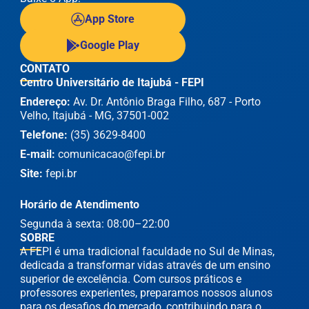
App Store
Google Play
CONTATO
Centro Universitário de Itajubá - FEPI
Endereço:
Av. Dr. Antônio Braga Filho, 687 - Porto
Velho, Itajubá - MG, 37501-002
Telefone:
(35) 3629-8400
E-mail:
comunicacao@fepi.br
Site:
fepi.br
Horário de Atendimento
Segunda à sexta: 08:00–22:00
SOBRE
A FEPI é uma tradicional faculdade no Sul de Minas,
dedicada a transformar vidas através de um ensino
superior de excelência. Com cursos práticos e
professores experientes, preparamos nossos alunos
para os desafios do mercado, contribuindo para o