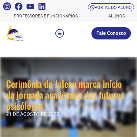
PORTAL DO ALUNO
PROFESSORES E FUNCIONÁRIOS
ALUNOS
Fale Conosco
Cerimônia do Jaleco marca início
da jornada acadêmica dos futuros
psicólogos
21 DE AGOSTO DE 2025