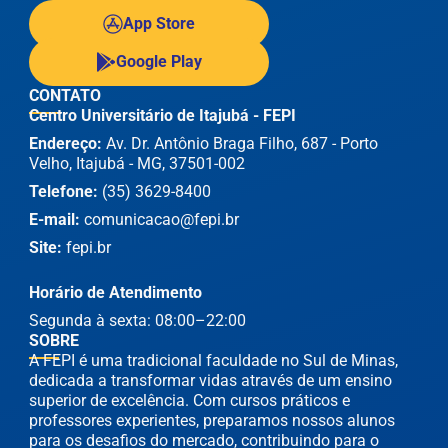
App Store
Google Play
CONTATO
Centro Universitário de Itajubá - FEPI
Endereço:
Av. Dr. Antônio Braga Filho, 687 - Porto
Velho, Itajubá - MG, 37501-002
Telefone:
(35) 3629-8400
E-mail:
comunicacao@fepi.br
Site:
fepi.br
Horário de Atendimento
Segunda à sexta: 08:00–22:00
SOBRE
A FEPI é uma tradicional faculdade no Sul de Minas,
dedicada a transformar vidas através de um ensino
superior de excelência. Com cursos práticos e
professores experientes, preparamos nossos alunos
para os desafios do mercado, contribuindo para o