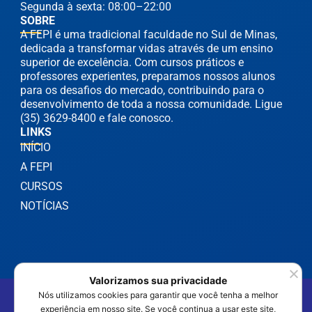
Segunda à sexta: 08:00–22:00
SOBRE
A FEPI é uma tradicional faculdade no Sul de Minas,
dedicada a transformar vidas através de um ensino
superior de excelência. Com cursos práticos e
professores experientes, preparamos nossos alunos
para os desafios do mercado, contribuindo para o
desenvolvimento de toda a nossa comunidade. Ligue
(35) 3629-8400 e fale conosco.
LINKS
INÍCIO
A FEPI
CURSOS
NOTÍCIAS
Valorizamos sua privacidade
©2025 FEPI Itajubá - Todos os Direitos Reservados
Nós utilizamos cookies para garantir que você tenha a melhor
Política de Privacidade
experiência em nosso site. Se você continua a usar este site,